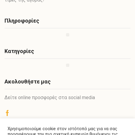
Πληροφορίες
Κατηγορίες
Ακολουθήστε μας
Δείτε online προσφορές στα social media
Χρησιμοποιούμε cookie στον ιστότοπό μας για να σας
Στυλιανού Ζερβίδη 8-10
προσφέρουμε την πιο σχετική εμπειρία θυμόμενοι τις