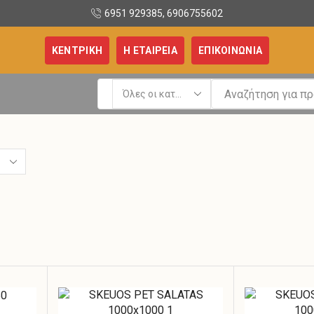
6951 929385, 6906755602
ΚΕΝΤΡΙΚΗ
Η ΕΤΑΙΡΕΙΑ
ΕΠΙΚΟΙΝΩΝΙΑ
Search
input