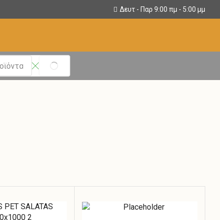
Άμεση παράδοση εντός 24 ωρών
Δευτ - Παρ 9:00 πμ - 5:00 μμ
SEARCH