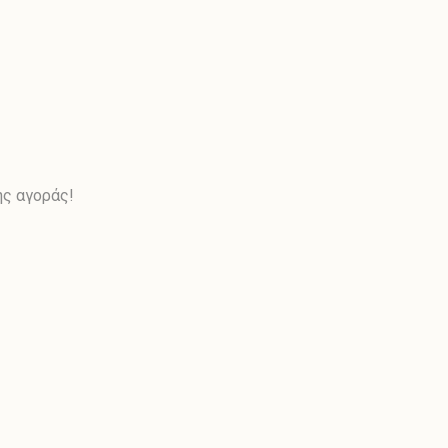
ης αγοράς!