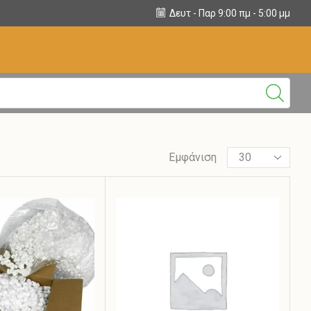
6951 929385, 6906755602
Δευτ - Παρ 9:00 πμ - 5:00 μμ
Εμφάνιση