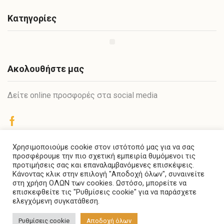
Κατηγορίες
Ακολουθήστε μας
Δείτε online προσφορές στα social media
Χρησιμοποιούμε cookie στον ιστότοπό μας για να σας
Στυλιανού Ζερβίδη 8-10
προσφέρουμε την πιο σχετική εμπειρία θυμόμενοι τις
Κορδελιό Θεσ/νίκη
προτιμήσεις σας και επαναλαμβανόμενες επισκέψεις.
Email: info@doubipack.gr
Κάνοντας κλικ στην επιλογή "Αποδοχή όλων", συναινείτε
στη χρήση ΟΛΩΝ των cookies. Ωστόσο, μπορείτε να
Τηλ: 6951 929385, 6906755602
επισκεφθείτε τις "Ρυθμίσεις cookie" για να παράσχετε
ελεγχόμενη συγκατάθεση.
Ρυθμίσεις cookie
Αποδοχή όλων